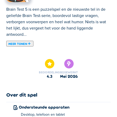
Brain Test 5 is een puzzelspel en de nieuwste tel in de
geliefde Brain Test-serie, boordevol lastige vragen,
verborgen voorwerpen en heel wat humor. Niets is wat
het lijkt, dus vergeet het voor de hand liggende
antwoord...
MEER TONEN
Brain Test 5 is een puzzelspel en de nieuwste tel in de
geliefde Brain Test-serie, boordevol lastige vragen,
verborgen voorwerpen en heel wat humor. Niets is wat
het lijkt, dus vergeet het voor de hand liggende
BEOORDELING
BIJGEWERKT
antwoord en denk creatief. Klik rond, experimenteer en
4.3
mei 2026
ontdek de slimme oplossingen die in elk level verborgen
liggen. Stel je hersenen op de proef en kijk of je ze te
slim af kunt zijn!
Over dit spel
Hoe speel je Brain Test 5?
Ondersteunde apparaten
Desktop, telefoon en tablet
Klik of tik om je keuze te maken.