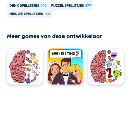
apparaten en desktops?
DENK SPELLETJES
440
PUZZEL SPELLETJES
477
Brain Test 5 kan worden gespeeld op je computer en
NIEUWE SPELLETJES
130
mobiele apparaten zoals telefoons en tablets.
Meer games van deze ontwikkelaar