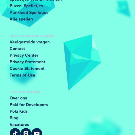
Puzzel Spelletjes
Aankleed Spelletjes
Alle spellen
HULP EN ONDERSTEUNING
Veelgestelde vragen
Contact
Privacy Center
Privacy Statement
Cookie Statement
Terms of Use
LEER ONS KENNEN
Over ons
Poki for Developers
Poki Kids
Blog
Vacatures