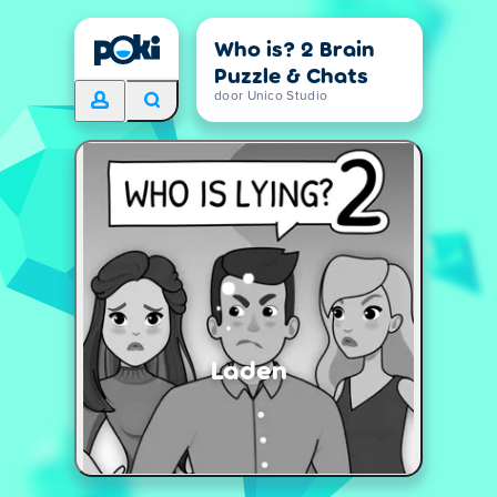
Who is? 2 Brain
Puzzle & Chats
door Unico Studio
Laden