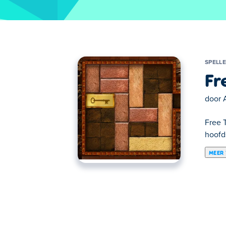
SPELLE
Fr
door
Free 
hoofd
MEER
Hier kun je Free The Key spelen. Free The