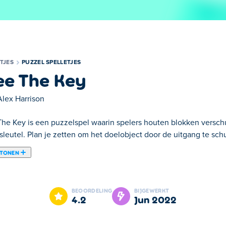
TJES
PUZZEL SPELLETJES
ee The Key
Alex Harrison
The Key is een puzzelspel waarin spelers houten blokken versch
sleutel. Plan je zetten om het doelobject door de uitgang te sch
 TONEN
 Key is een van onze geselecteerde Puzzel Spelletjes.
BEOORDELING
BIJGEWERKT
4.2
jun 2022