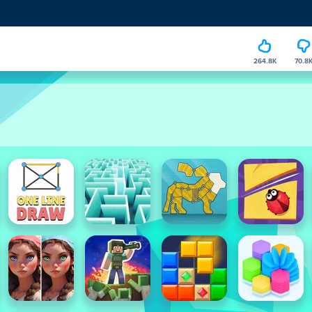
264.8K
70.8