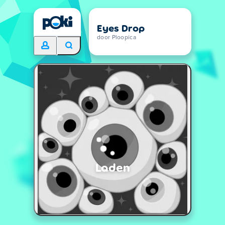
Eyes Drop
door Ploopica
Laden