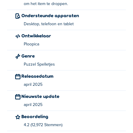
om het item te droppen.
Wie heeft Eyes Drop bedacht?
Ondersteunde apparaten
Eyes Drop is gemaakt door Ploopica. Dit is hun eerste
Desktop, telefoon en tablet
game op Poki!
Ontwikkelaar
Hoe kan ik Eyes Drop gratis spelen?
Ploopica
Genre
Je kunt Eyes Drop gratis spelen op Poki.
Puzzel Spelletjes
Kan ik Eyes Drop spelen op mobiele apparaten
Releasedatum
en desktop?
april 2025
Eyes Drop kan gespeeld worden op je computer en
Nieuwste update
mobiele apparaten zoals telefoons en tablets.
april 2025
Beoordeling
4.2 (12,972 Stemmen)