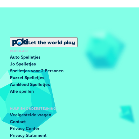
Let the world play
POPULAIR
Auto Spelletjes
.io Spelletjes
Spelletjes voor 2 Personen
Puzzel Spelletjes
Aankleed Spelletjes
Alle spellen
HULP EN ONDERSTEUNING
Veelgestelde vragen
Contact
Privacy Center
Privacy Statement