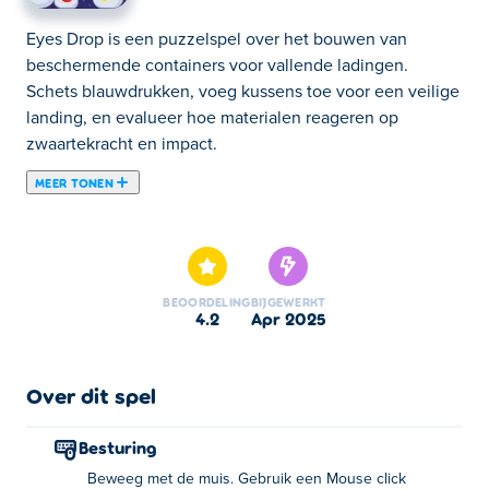
Eyes Drop is een puzzelspel over het bouwen van
beschermende containers voor vallende ladingen.
Schets blauwdrukken, voeg kussens toe voor een veilige
landing, en evalueer hoe materialen reageren op
zwaartekracht en impact.
MEER TONEN
Eyes Drop is een samenvoegspel met een griezelige
twist! Laat verschillende maten oogballen strategisch
vallen en kijk hoe twee bijpassende oogballen
samensmelten tot een grotere, coolere oogbal. Hoe
BEOORDELING
BIJGEWERKT
groter de oogbal, hoe hoger je score! Plan je drops, richt
4.2
apr 2025
zorgvuldig en blijf samensmelten om het ultieme oog te
creëren. Hoe groot kan jouw oogbal worden?
Over dit spel
Hoe speel je Eyes Drop?
Besturing
Verplaats het item met de muis en klik om het neer te
Beweeg met de muis. Gebruik een Mouse click
zetten!