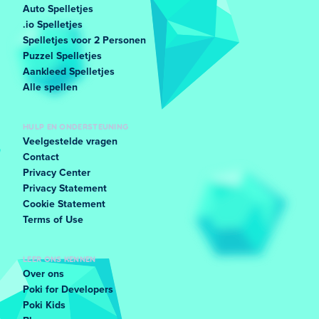
Auto Spelletjes
.io Spelletjes
Spelletjes voor 2 Personen
Puzzel Spelletjes
Aankleed Spelletjes
Alle spellen
HULP EN ONDERSTEUNING
Veelgestelde vragen
Contact
Privacy Center
Privacy Statement
Cookie Statement
Terms of Use
LEER ONS KENNEN
Over ons
Poki for Developers
Poki Kids