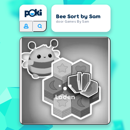
Bee Sort by Sam
door Games By Sam
Laden