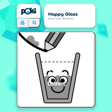
Happy Glass
door Lion Studios
Laden