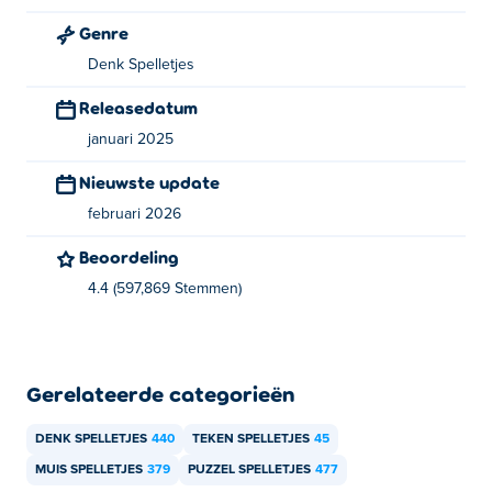
Genre
Je kunt Happy Glass gratis spelen op Poki.
Denk Spelletjes
Kan ik Happy Glass spelen op mobiele
Releasedatum
apparaten en desktops?
januari 2025
Happy Glass kun je spelen op je computer en mobiele
Nieuwste update
apparaten zoals telefoons en tablets.
februari 2026
Beoordeling
4.4 (597,869 Stemmen)
Gerelateerde categorieën
DENK SPELLETJES
440
TEKEN SPELLETJES
45
MUIS SPELLETJES
379
PUZZEL SPELLETJES
477