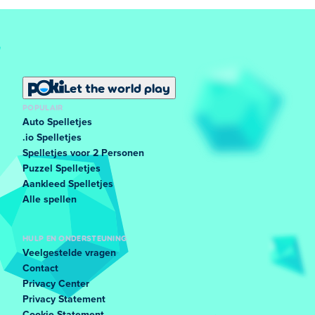
Let the world play
POPULAIR
Auto Spelletjes
.io Spelletjes
Spelletjes voor 2 Personen
Puzzel Spelletjes
Aankleed Spelletjes
Alle spellen
HULP EN ONDERSTEUNING
Veelgestelde vragen
Contact
Privacy Center
Privacy Statement