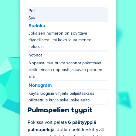
Peli
Syy
Sudoku
Jokaisen numeron on sovittava
täydellisesti, tai koko lauta menee
sekaisin
not-not
Nopeasti muuttuvat säännöt pakottavat
ajattelemaan nopeasti jatkuvan paineen
alla
Nonogram
Käytä loogisia vihjeitä paljastaaksesi
piilotettuja kuvia askel askeleelta
Pulmapelien tyypit
Pokissa voit pelata
6 päätyyppiä
pulmapelejä
. Jotkin pelit keskittyvät