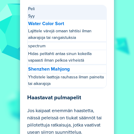
Peli
Syy
Water Color Sort
Lajittele värejä omaan tahtiisi ilman
aikarajoja tai rangaistuksia
spectrum
Hidas pelitahti antaa sinun kokeilla
vapaasti ilman pelkoa virheistä
Shenzhen Mahjong
Yhdistele laattoja rauhassa ilman paineita
tai aikarajoja
Haastavat pulmapelit
Jos kaipaat enemmän haastetta,
näissä peleissä on tiukat säännöt tai
piilotettuja ratkaisuja, jotka vaativat
usean siirron suunnittelua.