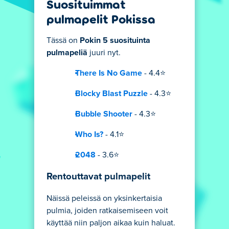
Suosituimmat
pulmapelit Pokissa
Tässä on
Pokin 5 suosituinta
pulmapeliä
juuri nyt.
There Is No Game
- 4.4⭐
Blocky Blast Puzzle
- 4.3⭐
Bubble Shooter
- 4.3⭐
Who Is?
- 4.1⭐
2048
- 3.6⭐
Rentouttavat pulmapelit
Näissä peleissä on yksinkertaisia
pulmia, joiden ratkaisemiseen voit
käyttää niin paljon aikaa kuin haluat.