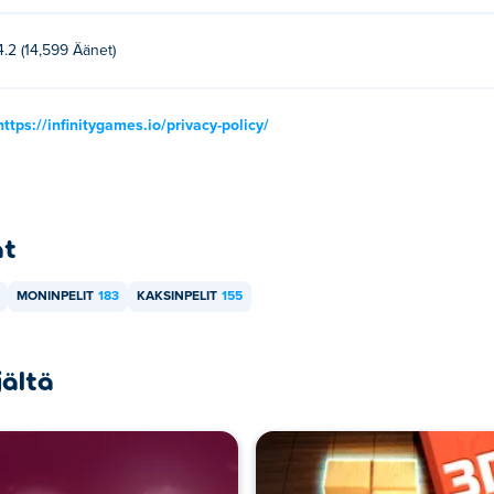
4.2 (14,599 Äänet)
https://infinitygames.io/privacy-policy/
at
MONINPELIT
183
KAKSINPELIT
155
jältä