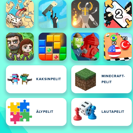
MINECRAFT-
KAKSINPELIT
PELIT
ÄLYPELIT
LAUTAPELIT