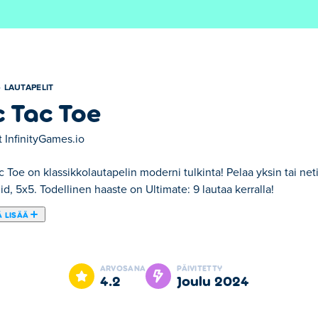
LAUTAPELIT
c Tac Toe
t
InfinityGames.io
c Toe on klassikkolautapelin moderni tulkinta! Pelaa yksin tai neti
d, 5x5. Todellinen haaste on Ultimate: 9 lautaa kerralla!
 LISÄÄ
liin, jota kaikki rakastavat! Valitse yksi-, monin- tai paikallisist
jä avataksesi ainutlaatuisia ominaisuuksia ja upeita skinejä, jotka
ARVOSANA
PÄIVITETTY
peä tulostaulukoille todistaaksesi, että olet Tic Tac Toe -mestari.
4.2
joulu 2024