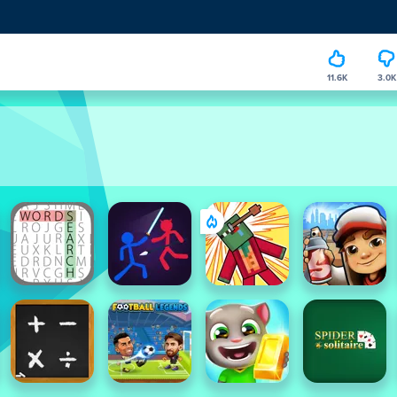
11.6K
3.0K