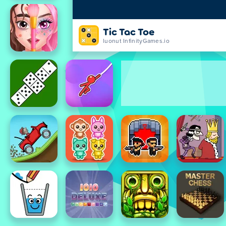
Tic Tac Toe
luonut InfinityGames.io