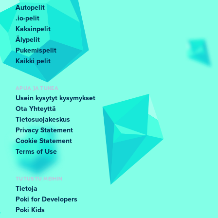
Autopelit
.io-pelit
Kaksinpelit
Älypelit
Pukemispelit
Kaikki pelit
APUA JA TUKEA
Usein kysytyt kysymykset
Ota Yhteyttä
Tietosuojakeskus
Privacy Statement
Cookie Statement
Terms of Use
TUTUSTU MEIHIN
Tietoja
Poki for Developers
Poki Kids