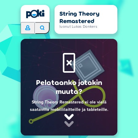
String Theory
Remastered
luonut Lukas Donkers
Pelataanko jotakin
muuta?
String Theory Remastered ei ole vielä
saatavilla mobiililaitteille ja tableteille.