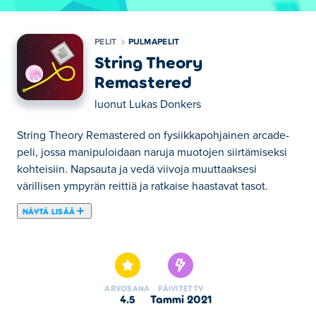
PELIT
PULMAPELIT
String Theory
Remastered
luonut
Lukas Donkers
String Theory Remastered on fysiikkapohjainen arcade-
peli, jossa manipuloidaan naruja muotojen siirtämiseksi
kohteisiin. Napsauta ja vedä viivoja muuttaaksesi
värillisen ympyrän reittiä ja ratkaise haastavat tasot.
NÄYTÄ LISÄÄ
Tässä voit pelata peliä String Theory Remastered. String
Theory Remastered on yksi valitsemistamme Pulmapelit -
kategorian peleistä.
ARVOSANA
PÄIVITETTY
4.5
tammi 2021