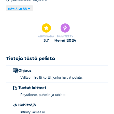
NÄYTÄ LISÄÄ
Tässä voit pelata peliä Solitaire. Solitaire on yksi
valitsemistamme Korttipelit -kategorian peleistä.
ARVOSANA
PÄIVITETTY
3.7
heinä 2024
Tietoja tästä pelistä
Ohjaus
Valitse hiirellä kortti, jonka haluat pelata.
Tuetut laitteet
Pöytäkone, puhelin ja tabletti
Kehittäjä
InfinityGames.io