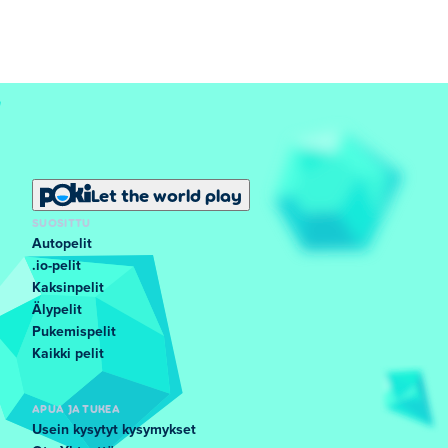
Let the world play
SUOSITTU
Autopelit
.io-pelit
Kaksinpelit
Älypelit
Pukemispelit
Kaikki pelit
APUA JA TUKEA
Usein kysytyt kysymykset