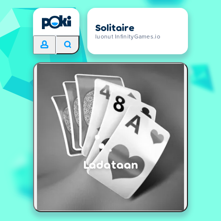
Solitaire
luonut InfinityGames.io
Ladataan