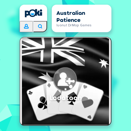
Australian
Patience
luonut DrMop Games
Ladataan