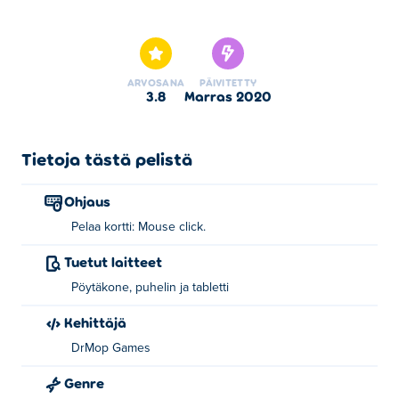
Tässä voit pelata peliä Australian Patience. Australian
Patience on yksi valitsemistamme Korttipelit -kategorian
peleistä.
ARVOSANA
PÄIVITETTY
3.8
marras 2020
Tietoja tästä pelistä
Ohjaus
Pelaa kortti: Mouse click.
Tuetut laitteet
Pöytäkone, puhelin ja tabletti
Kehittäjä
DrMop Games
Genre