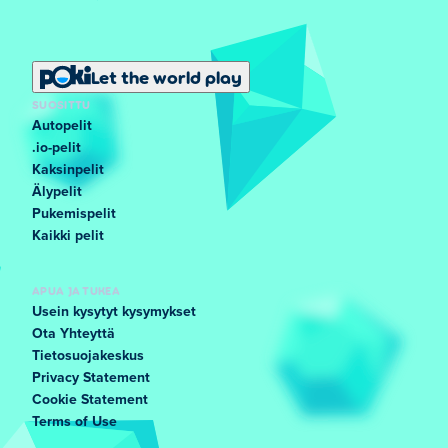
Let the world play
SUOSITTU
Autopelit
.io-pelit
Kaksinpelit
Älypelit
Pukemispelit
Kaikki pelit
APUA JA TUKEA
Usein kysytyt kysymykset
Ota Yhteyttä
Tietosuojakeskus
Privacy Statement
Cookie Statement
Terms of Use