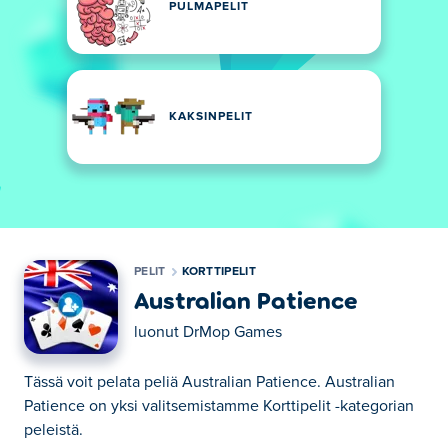
PULMAPELIT
KAKSINPELIT
PELIT
KORTTIPELIT
Australian Patience
luonut
DrMop Games
Tässä voit pelata peliä Australian Patience. Australian
Patience on yksi valitsemistamme Korttipelit -kategorian
peleistä.