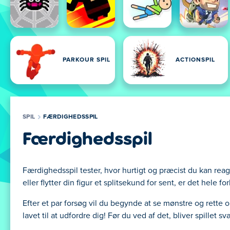
PARKOUR SPIL
ACTIONSPIL
SPIL
FÆRDIGHEDSSPIL
Færdighedsspil
Færdighedsspil tester, hvor hurtigt og præcist du kan reage
eller flytter din figur et splitsekund for sent, er det hele 
Efter et par forsøg vil du begynde at se mønstre og rette 
lavet til at udfordre dig! Før du ved af det, bliver spillet s