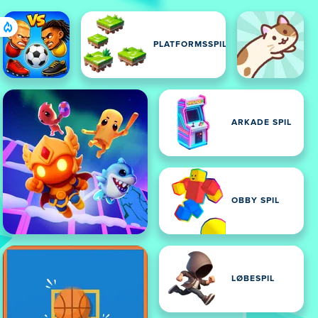
PLATFORMSSPIL
ARKADE SPIL
OBBY SPIL
LØBESPIL