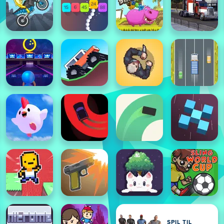
SPIL TIL