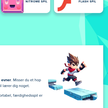
NITROME SPIL
FLASH SPIL
 evner
. Misser du et hop
il lærer dig noget.
ortabel, færdighedsspil er