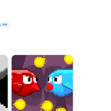
 slår igen.
L
296