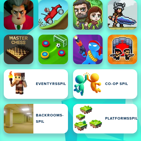
EVENTYRSSPIL
CO-OP SPIL
BACKROOMS-
PLATFORMSSPIL
SPIL