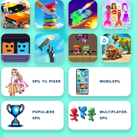
SPIL TIL PIGER
MOBILSPIL
POPULÆRE
MULTIPLAYER-
SPIL
SPIL