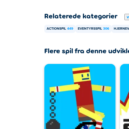
Relaterede kategorier
V
ACTIONSPIL
449
EVENTYRSSPIL
306
HJERNEV
Flere spil fra denne udvikl