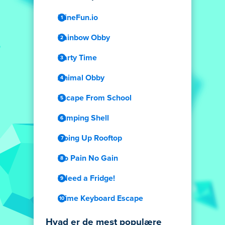
MineFun.io
Rainbow Obby
Party Time
Animal Obby
Escape From School
Jumping Shell
Going Up Rooftop
No Pain No Gain
I Need a Fridge!
Slime Keyboard Escape
Hvad er de mest populære