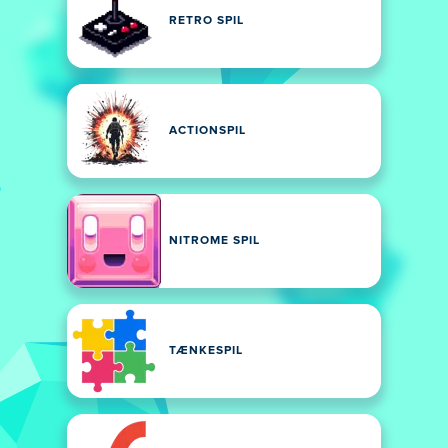
RETRO SPIL
ACTIONSPIL
NITROME SPIL
TÆNKESPIL