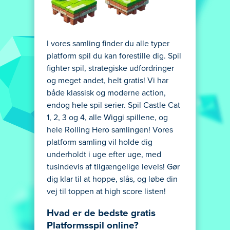
I vores samling finder du alle typer
platform spil du kan forestille dig. Spil
fighter spil, strategiske udfordringer
og meget andet, helt gratis! Vi har
både klassisk og moderne action,
endog hele spil serier. Spil Castle Cat
1, 2, 3 og 4, alle Wiggi spillene, og
hele Rolling Hero samlingen! Vores
platform samling vil holde dig
underholdt i uge efter uge, med
tusindevis af tilgængelige levels! Gør
dig klar til at hoppe, slås, og løbe din
vej til toppen at high score listen!
Hvad er de bedste gratis
Platformsspil online?