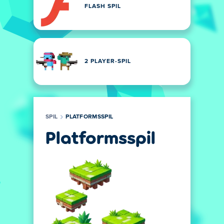
FLASH SPIL
2 PLAYER-SPIL
SPIL
PLATFORMSSPIL
Platformsspil