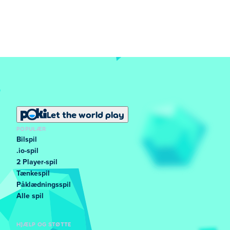
Let the world play
POPULÆR
Bilspil
.io-spil
2 Player-spil
Tænkespil
Påklædningsspil
Alle spil
HJÆLP OG STØTTE