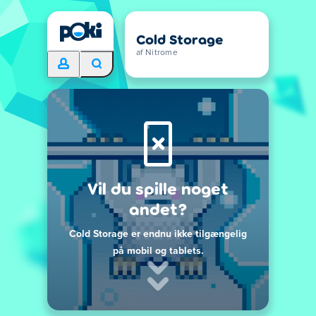
Cold Storage
af Nitrome
Vil du spille noget
andet?
Cold Storage er endnu ikke tilgængelig
på mobil og tablets.