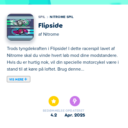
SPIL
NITROME SPIL
Flipside
af
Nitrome
Trods tyngdekraften i Flipside! I dette racerspil lavet af
Nitrome skal du vinde hvert løb mod dine modstandere.
Hvis du er hurtig nok, vil din specielle motorcykel være i
stand til at køre på loftet. Brug denne...
VIS MERE
Trods tyngdekraften i Flipside! I dette racerspil lavet af
Nitrome skal du vinde hvert løb mod dine modstandere.
Hvis du er hurtig nok, vil din specielle motorcykel være i
stand til at køre på loftet. Brug denne taktik til at omgå de
BEDØMMELSE
OPDATERET
andre racere og vinde! Der er 15 forskellige løb at slå. Har
4.2
apr. 2025
du en ven i nærheden? Så kan I spille sammen i 2-spiller-
tilstand. Er du den hurtigste Flipside-racer?