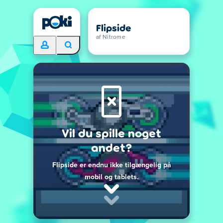
Flipside
af Nitrome
Vil du spille noget
andet?
Flipside er endnu ikke tilgængelig på
mobil og tablets.