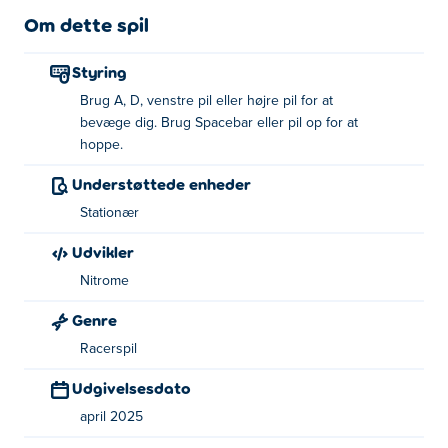
Om dette spil
Hvordan spiller man Flipside?
Styring
Brug A og D eller venstre og højre piletast for at
Brug A, D, venstre pil eller højre pil for at
flytte!
bevæge dig. Brug Spacebar eller pil op for at
Brug mellemrumstasten eller pil op til at hoppe!
hoppe.
Understøttede enheder
Hvem skabte Flipside?
Stationær
Flipside er skabt af Nitrome. Spil deres andre spil på Poki:
Udvikler
Bad Ice-Cream
,
Double Edged
og
Dangle
Nitrome
Hvordan kan jeg spille Flipside gratis?
Genre
Du kan spille Flipside gratis på Poki.
Racerspil
Kan jeg spille Flipside med min ven?
Udgivelsesdato
april 2025
Ja! Flipside er et lokalt multiplayer-spil, så du kan spille
med din ven på den samme computer!