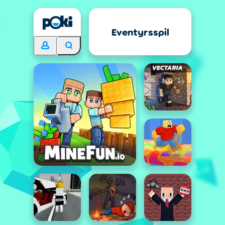
Eventyrsspil