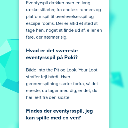
Eventyrspil dækker over en lang
række stilarter, fra endless runners og
platformspil til overlevelsesspil og
escape rooms. Der er altid et sted at
tage hen, noget at finde ud af, eller en
fare, der nærmer sig.
Hvad er det sværeste
eventyrsspil på Poki?
Både Into the Pit og Look, Your Loot!
straffer fejl hårdt. Hver
gennemspilning starter forfra, så det
eneste, du tager med dig, er det, du
har lært fra den sidste.
Findes der eventyrsspil, jeg
kan spille med en ven?