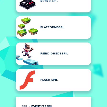
RETRO SPIL
PLATFORMSSPIL
FÆRDIGHEDSSPIL
FLASH SPIL
SPIL
EVENTYRSSPIL