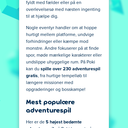
fyldt med fælder eller på en
overlevelsesø med næsten ingenting
til at hjælpe dig.
Nogle eventyr handler om at hoppe
hurtigt mellem platforme, undvige
forhindringer eller kæmpe mod
monstre. Andre fokuserer på at finde
spor, møde mærkelige karakterer eller
undslippe uhyggelige rum. På Poki
kan du
spille over 230 adventurespil
gratis
, fra hurtige tempelløb til
længere missioner med
opgraderinger og bosskampe!
Mest populære
adventurespil
Her er de
5 højest bedømte