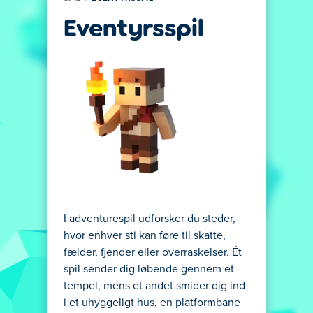
Eventyrsspil
I adventurespil udforsker du steder,
hvor enhver sti kan føre til skatte,
fælder, fjender eller overraskelser. Ét
spil sender dig løbende gennem et
tempel, mens et andet smider dig ind
i et uhyggeligt hus, en platformbane