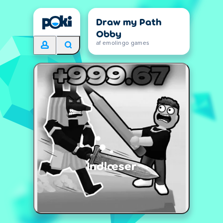
Draw my Path
Obby
af emolingo games
Indlæser