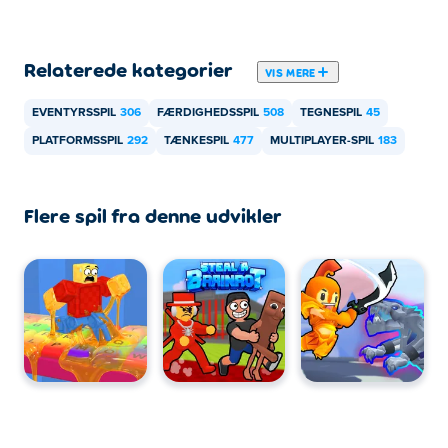
Kan jeg spille Draw my Path Obby med min
ven?
Relaterede kategorier
Ja! Draw my Path Obby er et multiplayer-spil, så du kan
VIS MERE
spille online med dine venner!
EVENTYRSSPIL
306
FÆRDIGHEDSSPIL
508
TEGNESPIL
45
PLATFORMSSPIL
292
TÆNKESPIL
477
MULTIPLAYER-SPIL
183
Flere spil fra denne udvikler