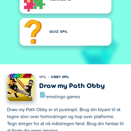
QUIZ SPIL
SPIL
OBBY SPIL
Draw my Path Obby
emolingo games
Draw my Path Obby er et puslespil. Brug din blyant til at
tegne stier over forhindringer og hop over platforme.
Tegn streger for at nå målstregen først. Brug din fantasi til
at finde din egen løsning.