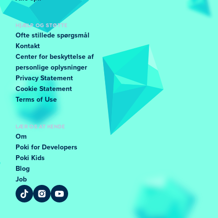
HJÆLP OG STØTTE
Ofte stillede spørgsmål
Kontakt
Center for beskyttelse af
personlige oplysninger
Privacy Statement
Cookie Statement
Terms of Use
LÆR OS AT KENDE
Om
Poki for Developers
Poki Kids
Blog
Job