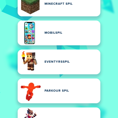
MINECRAFT SPIL
MOBILSPIL
EVENTYRSSPIL
PARKOUR SPIL