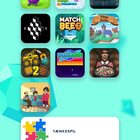
TÆNKESPIL