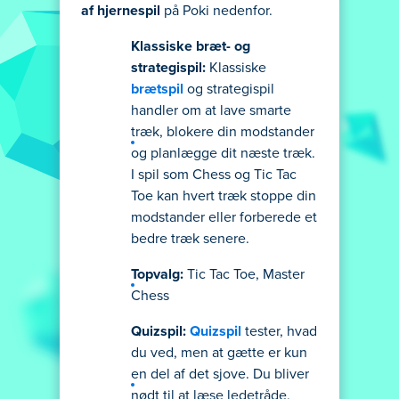
af hjernespil
på Poki nedenfor.
Klassiske bræt- og
strategispil:
Klassiske
brætspil
og strategispil
handler om at lave smarte
træk, blokere din modstander
og planlægge dit næste træk.
I spil som Chess og Tic Tac
Toe kan hvert træk stoppe din
modstander eller forberede et
bedre træk senere.
Topvalg:
Tic Tac Toe, Master
Chess
Quizspil:
Quizspil
tester, hvad
du ved, men at gætte er kun
en del af det sjove. Du bliver
nødt til at læse ledetråde,