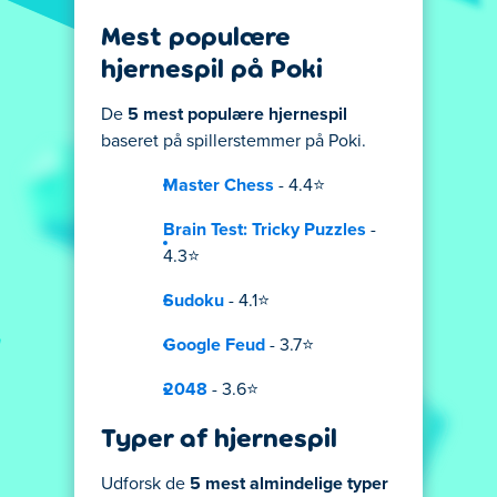
Mest populære
hjernespil på Poki
De
5 mest populære hjernespil
baseret på spillerstemmer på Poki.
Master Chess
- 4.4⭐
Brain Test: Tricky Puzzles
-
4.3⭐
Sudoku
- 4.1⭐
Google Feud
- 3.7⭐
2048
- 3.6⭐
Typer af hjernespil
Udforsk de
5 mest almindelige typer