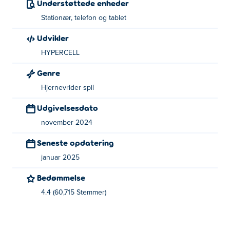
Understøttede enheder
Hvem skabte Hide Ball?
Stationær, telefon og tablet
Hide Ball er skabt af HYPERCELL. Spil deres andet spil på
Udvikler
Poki:
Draw To Smash: Logic Puzzle
!
HYPERCELL
Hvordan kan jeg spille Hide Ball gratis?
Genre
Du kan spille Hide Ball gratis på Poki.
Hjernevrider spil
Kan jeg spille Hide Ball på mobile enheder og
Udgivelsesdato
desktop?
november 2024
Hide Ball kan spilles på din computer og mobile enheder
Seneste opdatering
som telefoner og tablets.
januar 2025
Bedømmelse
4.4 (60,715 Stemmer)