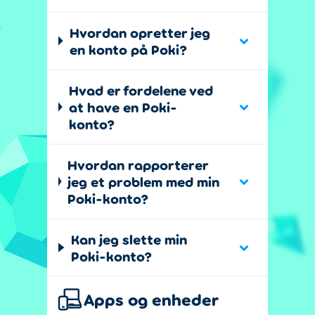
Hvordan opretter jeg
en konto på Poki?
Hvad er fordelene ved
at have en Poki-
konto?
Hvordan rapporterer
jeg et problem med min
Poki-konto?
Kan jeg slette min
Poki-konto?
Apps og enheder