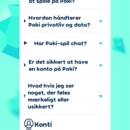
at spille på Poki?
Hvordan håndterer
Poki privatliv og data?
Har Poki-spil chat?
Er det sikkert at have
en konto på Poki?
Hvad hvis jeg ser
noget, der føles
mærkeligt eller
usikkert?
Konti