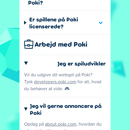
Poki?
Er spillene på Poki
licenserede?
Arbejd med Poki
Jeg er spiludvikler
Vil du udgive dit webspil på Poki?
Tjek
developers.poki.com
for alt, hvad
du behøver at vide. 🎮
Jeg vil gerne annoncere på
Poki
Opdag på
about.poki.com
, hvordan du