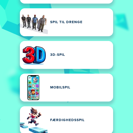
SPIL TIL DRENGE
3D-SPIL
MOBILSPIL
FÆRDIGHEDSSPIL