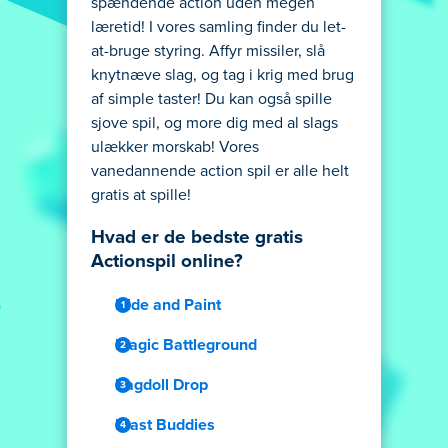
spændende action uden megen
læretid! I vores samling finder du let-
at-bruge styring. Affyr missiler, slå
knytnæve slag, og tag i krig med brug
af simple taster! Du kan også spille
sjove spil, og more dig med al slags
ulækker morskab! Vores
vanedannende action spil er alle helt
gratis at spille!
Hvad er de bedste gratis
Actionspil online?
Hide and Paint
Magic Battleground
Ragdoll Drop
Blast Buddies