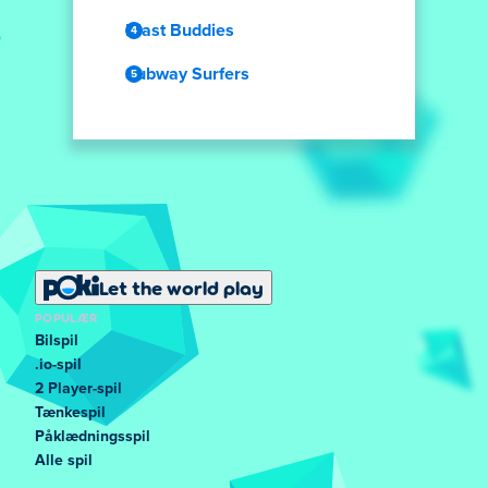
Blast Buddies
Subway Surfers
Let the world play
POPULÆR
Bilspil
.io-spil
2 Player-spil
Tænkespil
Påklædningsspil
Alle spil