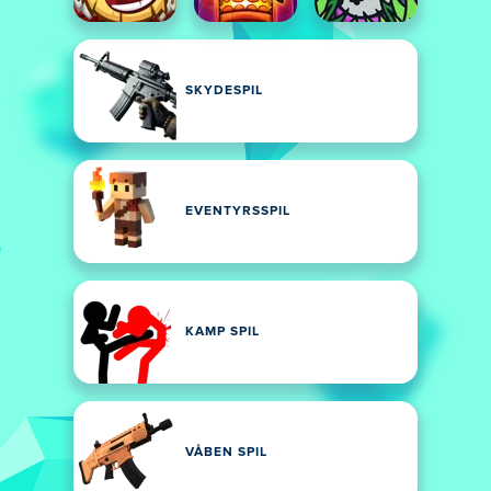
SKYDESPIL
EVENTYRSSPIL
KAMP SPIL
VÅBEN SPIL