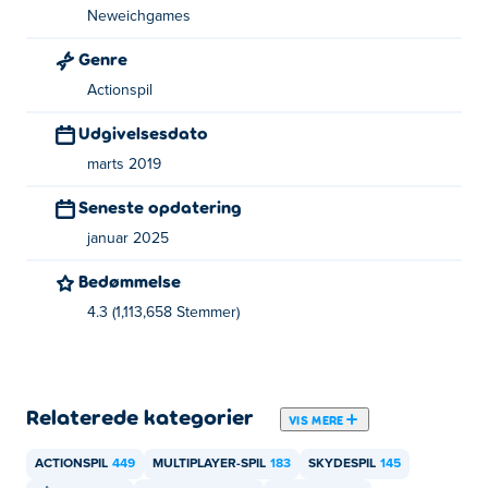
Getaway Shootout er skabt af New Eich Games. Spil
Neweichgames
deres andre spil på Poki:
House of Hazards
,
Rooftop
Snipers
,
Rooftop Snipers 2
, ping-pong-chess, og
Tube
Genre
Jumpers
!
Actionspil
Hvordan kan jeg spille Getaway Shootout
Udgivelsesdato
gratis?
marts 2019
Du kan spille Getaway Shootout gratis på Poki.
Seneste opdatering
januar 2025
Kan jeg spille Getaway Shootout på mobile
enheder og desktop?
Bedømmelse
4.3 (1,113,658 Stemmer)
Getaway Shootout kan spilles på din computer og mobile
enheder som telefoner og tablets.
Relaterede kategorier
VIS MERE
ACTIONSPIL
449
MULTIPLAYER-SPIL
183
SKYDESPIL
145