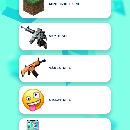
MINECRAFT SPIL
SKYDESPIL
VÅBEN SPIL
CRAZY SPIL