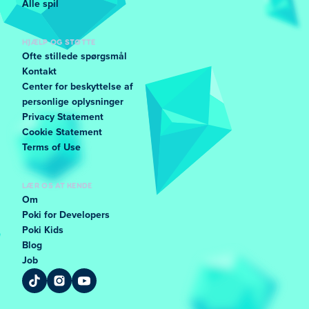
Alle spil
HJÆLP OG STØTTE
Ofte stillede spørgsmål
Kontakt
Center for beskyttelse af
personlige oplysninger
Privacy Statement
Cookie Statement
Terms of Use
LÆR OS AT KENDE
Om
Poki for Developers
Poki Kids
Blog
Job