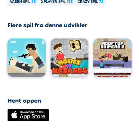
VÅBEN SPIL
85
2 PLAYER-SPIL
155
CRAZY SPIL
72
Flere spil fra denne udvikler
Hent appen