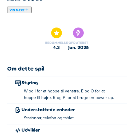
VIS MERE
I Getaway Shootout racer du tre andre til
udvindingsstedet. Dette er dog ikke noget almindeligt
løb, da du kun kan springe dig vej til målstregen. Prøv at
springe ud af computeren eller en af dine venner i dette
BEDØMMELSE
OPDATERET
to-spiller spil. På din forhindringsfyldte vej til målet finder
4.3
jan. 2025
du alle mulige slags våben og boosts til at slå
konkurrenterne.
Om dette spil
Hvordan spiller man Getaway Shootout?
Styring
W og jeg- hopper til venstre
W og I for at hoppe til venstre. E og O for at
E og O- hopper til højre
hoppe til højre. R og P for at bruge en power-up.
Understøttede enheder
R og P - opstart
Stationær, telefon og tablet
Hvem skabte Getaway Shootout?
Udvikler