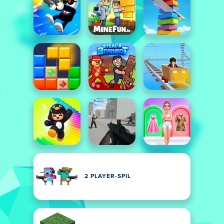
2 PLAYER-SPIL