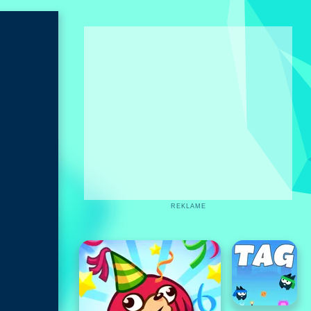
REKLAME