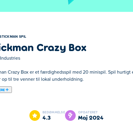
STICKMAN SPIL
ickman Crazy Box
 Industries
an Crazy Box er et færdighedsspil med 20 minispil. Spil hurtigt 
r op til tre venner til lokal underholdning.
ERE
g af 20 spændende actionspil! Du kan vælge mellem hurtig spil el
igheden for at låse op for forskellige skins og tilbehør, jo mere d
BEDØMMELSE
OPDATERET
e det med venner - op til 4 spillere kan deltage i fælles sjov. Er 
4.3
maj 2024