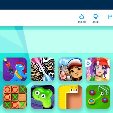
193.3K
43.0K