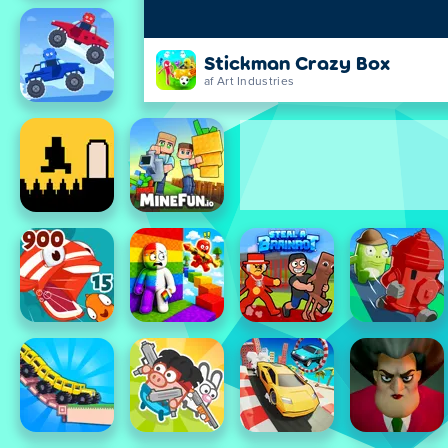
Stickman Crazy Box
af Art Industries