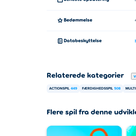
Kan jeg spille Stickman Crazy Bo
Ja! Stickman Crazy Box er et enkelt eller 
Bedømmelse
Databeskyttelse
Relaterede kategorier
V
ACTIONSPIL
449
FÆRDIGHEDSSPIL
508
MULTI
Flere spil fra denne udvikl