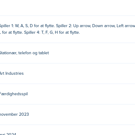
zy Box?
Spiller 1: W, A, S, D for at flytte. Spiller 2: Up arrow, Down arrow, Left arrow, 
L for at flytte. Spiller 4: T, F, G, H for at flytte.
Stationær, telefon og tablet
es. Spil deres andre spil på Poki:
Stickman Parkour Skyland
og
S
Art Industries
razy Box gratis?
Færdighedsspil
 Poki.
 på mobile enheder og desktop?
november 2023
computer og mobile enheder som telefoner og tablets.