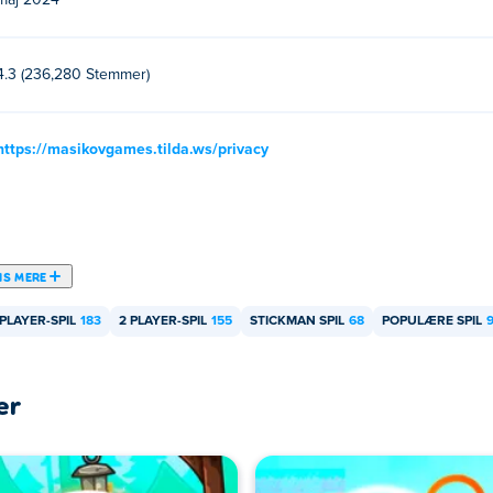
maj 2024
x med min ven?
lokalt multiplayer-spil, så du kan spille med din ven på den sam
4.3 (236,280 Stemmer)
https://masikovgames.tilda.ws/privacy
IS MERE
PLAYER-SPIL
183
2 PLAYER-SPIL
155
STICKMAN SPIL
68
POPULÆRE SPIL
er