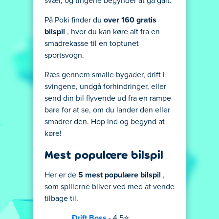
svær, og tingene begynder at gå galt.
På Poki finder du
over 160 gratis
bilspil
, hvor du kan køre alt fra en
smadrekasse til en toptunet
sportsvogn.
Ræs gennem smalle bygader, drift i
svingene, undgå forhindringer, eller
send din bil flyvende ud fra en rampe
bare for at se, om du lander den eller
smadrer den. Hop ind og begynd at
køre!
Mest populære bilspil
Her er de
5 mest populære bilspil
,
som spillerne bliver ved med at vende
tilbage til.
Drift Boss
- 4.5⭐