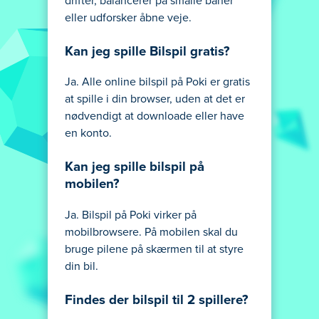
drifter, balancerer på smalle baner
eller udforsker åbne veje.
Kan jeg spille Bilspil gratis?
Ja. Alle online bilspil på Poki er gratis
at spille i din browser, uden at det er
nødvendigt at downloade eller have
en konto.
Kan jeg spille bilspil på
mobilen?
Ja. Bilspil på Poki virker på
mobilbrowsere. På mobilen skal du
bruge pilene på skærmen til at styre
din bil.
Findes der bilspil til 2 spillere?