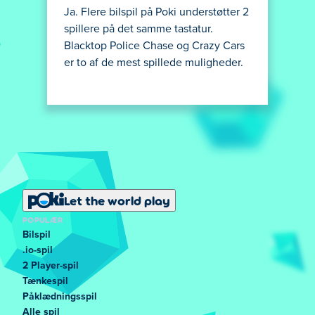
Ja. Flere bilspil på Poki understøtter 2
spillere på det samme tastatur.
Blacktop Police Chase og Crazy Cars
er to af de mest spillede muligheder.
Let the world play
POPULÆR
Bilspil
.io-spil
2 Player-spil
Tænkespil
Påklædningsspil
Alle spil