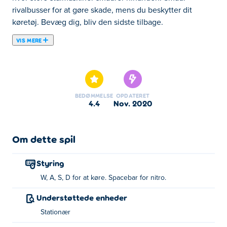
rivalbusser for at gøre skade, mens du beskytter dit
køretøj. Bevæg dig, bliv den sidste tilbage.
VIS MERE
Her kan du spille School Bus Demolition Derby. School
Bus Demolition Derby er et at vores udvalgte Bilspil.
BEDØMMELSE
OPDATERET
4.4
nov. 2020
Om dette spil
Styring
W, A, S, D for at køre. Spacebar for nitro.
Understøttede enheder
Stationær