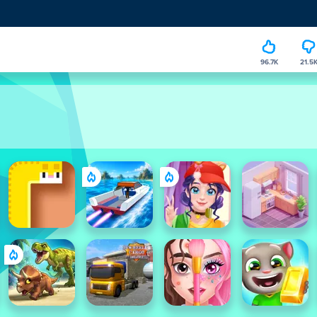
96.7K
21.5