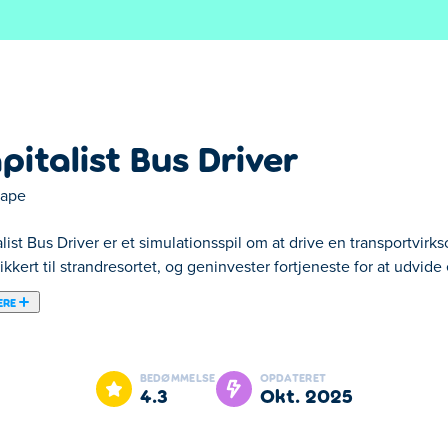
pitalist Bus Driver
cape
list Bus Driver er et simulationsspil om at drive en transportvir
kkert til strandresortet, og geninvester fortjeneste for at udvide
ERE
l, hvor kørsel kun er begyndelsen! Saml passagerer op i byen, sæ
r for udstyr. Brug dine indtægter til at udvide og opgradere str
BEDØMMELSE
OPDATERET
tter, og udvid dit kystimperium i dag!
4.3
okt. 2025
buschauffør?