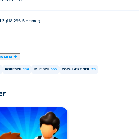
oktober 2025
4.3 (118,236 Stemmer)
IS MERE
KØRESPIL
134
IDLE SPIL
165
POPULÆRE SPIL
99
er