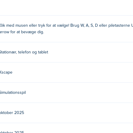
 WASD, piletasterne eller joysticket til at bevæge dig.
schauffør?
Klik med musen eller tryk for at vælge! Brug W, A, S, D eller piletasterne
pil deres andre spil på Poki:
Sweet Ball Sprint
!
arrow for at bevæge dig.
us Driver gratis?
Stationær, telefon og tablet
å Poki.
er på mobile enheder og computere?
Xscape
omputer og mobile enheder som telefoner og tablets.
Simulationsspil
oktober 2025