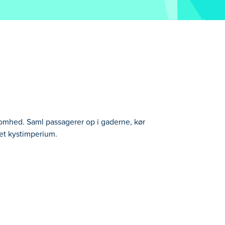
ksomhed. Saml passagerer op i gaderne, kør
 et kystimperium.
t dem af ved strandresortet, og hjælp dem
andresortet og forvandle det til et