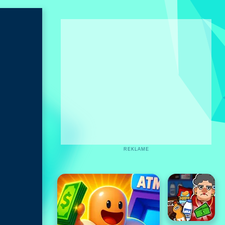
REKLAME