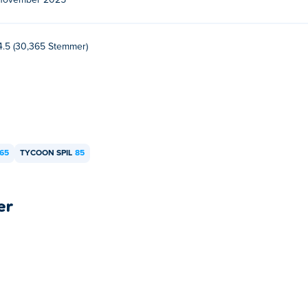
november 2025
4.5 (30,365 Stemmer)
165
TYCOON SPIL
85
er