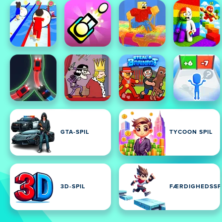
GTA-SPIL
TYCOON SPIL
3D-SPIL
FÆRDIGHEDSSP