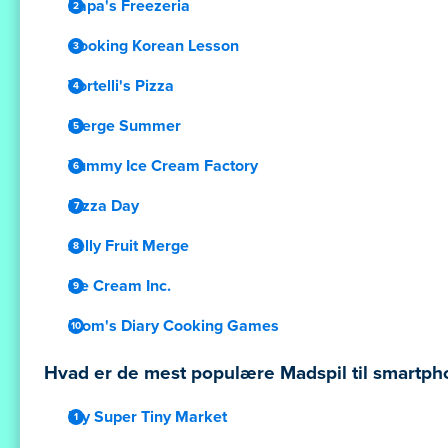
Papa's Freezeria
Cooking Korean Lesson
Vortelli's Pizza
Merge Summer
Yummy Ice Cream Factory
Pizza Day
Jelly Fruit Merge
Ice Cream Inc.
Mom's Diary Cooking Games
Hvad er de mest populære Madspil til smartpho
My Super Tiny Market