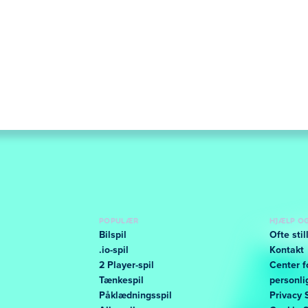
POPULÆR
HJÆLP O
Bilspil
Ofte sti
.io-spil
Kontakt
2 Player-spil
Center f
Tænkespil
personli
Påklædningsspil
Privacy 