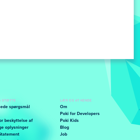
G STØTTE
LÆR OS AT KENDE
llede spørgsmål
Om
Poki for Developers
or beskyttelse af
Poki Kids
ge oplysninger
Blog
Statement
Job