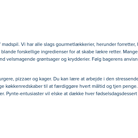
madspil. Vi har alle slags gourmetlækkerier, herunder forretter, 
n blande forskellige ingredienser for at skabe lækre retter. Mange 
land velsmagende grøntsager og krydderier. Følg bagerens anvisni
urgere, pizzaer og kager. Du kan lære at arbejde i den stressen
e køkkenredskaber til at færdiggøre hvert måltid og tjen penge.
r. Pynte-entusiaster vil elske at dække hver fødselsdagsdessert