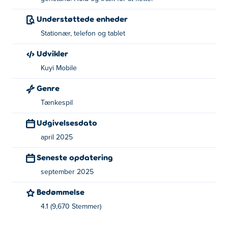
Hvem skabte Sushi Merge?
Understøttede enheder
Sushi Merge er skabt af Kuyi Mobile. Dette er deres
Stationær, telefon og tablet
første spil på Poki!
Udvikler
Hvordan kan jeg spille Sushi Merge gratis?
Kuyi Mobile
Genre
Du kan spille Sushi Merge gratis på Poki.
Tænkespil
Kan jeg spille Sushi Merge på mobile enheder
Udgivelsesdato
og desktop?
april 2025
Sushi Merge kan spilles på din computer og mobile
Seneste opdatering
enheder som telefoner og tablets.
september 2025
Bedømmelse
4.1 (9,670 Stemmer)