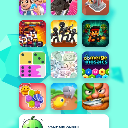
VANDMELONSPIL