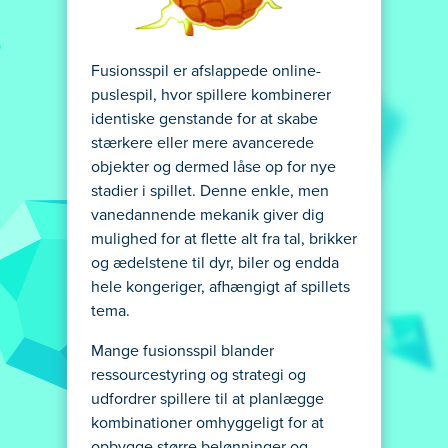
Fusionsspil er afslappede online-
puslespil, hvor spillere kombinerer
identiske genstande for at skabe
stærkere eller mere avancerede
objekter og dermed låse op for nye
stadier i spillet. Denne enkle, men
vanedannende mekanik giver dig
mulighed for at flette alt fra tal, brikker
og ædelstene til dyr, biler og endda
hele kongeriger, afhængigt af spillets
tema.
Mange fusionsspil blander
ressourcestyring og strategi og
udfordrer spillere til at planlægge
kombinationer omhyggeligt for at
opbygge større belønninger og