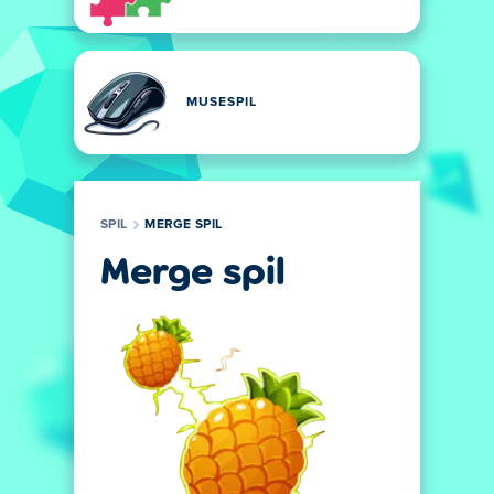
MUSESPIL
SPIL
MERGE SPIL
Merge spil