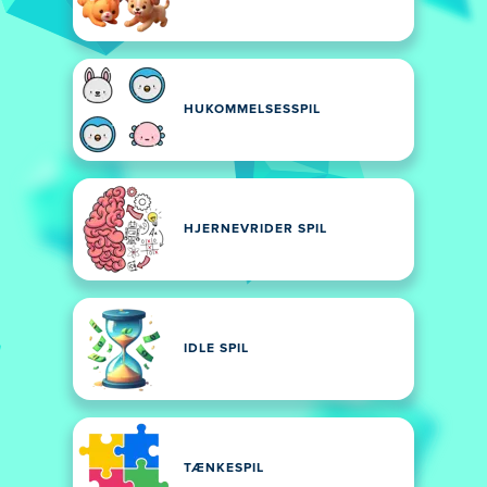
HUKOMMELSESSPIL
HJERNEVRIDER SPIL
IDLE SPIL
TÆNKESPIL