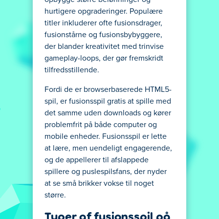
hurtigere opgraderinger. Populære
titler inkluderer ofte fusionsdrager,
fusionstårne og fusionsbybyggere,
der blander kreativitet med trinvise
gameplay-loops, der gør fremskridt
tilfredsstillende.
Fordi de er browserbaserede HTML5-
spil, er fusionsspil gratis at spille med
det samme uden downloads og kører
problemfrit på både computer og
mobile enheder. Fusionsspil er lette
at lære, men uendeligt engagerende,
og de appellerer til afslappede
spillere og puslespilsfans, der nyder
at se små brikker vokse til noget
større.
Typer af fusionsspil på