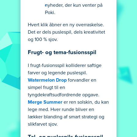
nyheder, der kun venter på
Poki.
Hvert klik åbner en ny overraskelse.
Det er dels puslespil, dels kreativitet
og 100 % sjov.
Frugt- og tema-fusionsspil
I frugt-fusionsspil kolliderer saftige
farver og legende puslespil.
Watermelon Drop
forvandler en
simpel frugt til en
tyngdekraftsudfordrende opgave.
Merge Summer
er ren solskin, du kan
lege med. Hver runde bliver en
lækker blanding af smart strategi og
slikfarvet sjov.