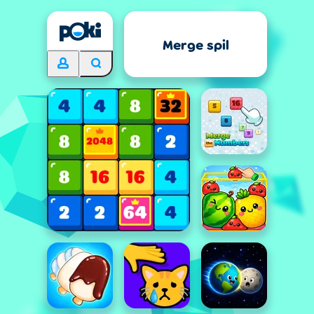
Merge spil