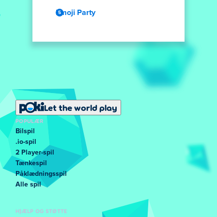
Emoji Party
Let the world play
POPULÆR
Bilspil
.io-spil
2 Player-spil
Tænkespil
Påklædningsspil
Alle spil
HJÆLP OG STØTTE