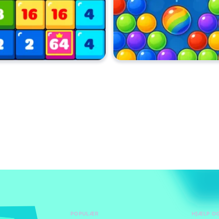
POPULÆR
HJÆLP O