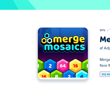
SPIL
Me
af
Ad
Merge 
flere 
VIS M
Merge Mosaics er et flettespil, hvor du ko
for at flette dem til højere værdier. Plan
Kan du nå det ultimative mål på en million
Hvordan spiller man Merge Mosai