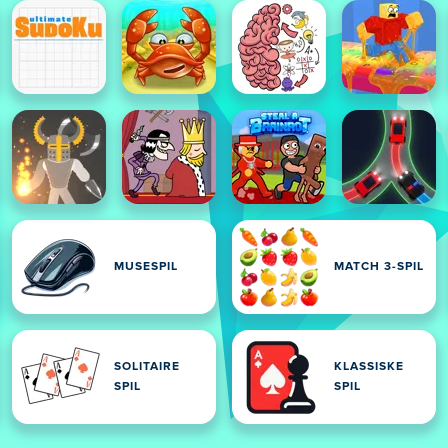
MUSESPIL
MATCH 3-SPIL
SOLITAIRE
KLASSISKE
IL
SPIL
SPIL