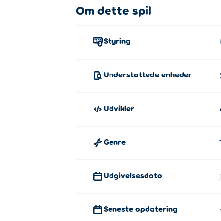
Om dette spil
Klik for at vælge fliser og flette de identis
Hvem skabte Merge Mosaics?
Styring
Merge Mosaics er skabt af Adgard. Spil der
Match Bee
, og
One Hundred Castles Solit
Understøttede enheder
Hvordan kan jeg spille Merge Mosa
Du kan spille Merge Mosaics gratis på Poki
Udvikler
Kan jeg spille Merge Mosaics på 
Genre
Merge Mosaics kan afspilles på din compu
Udgivelsesdato
Seneste opdatering