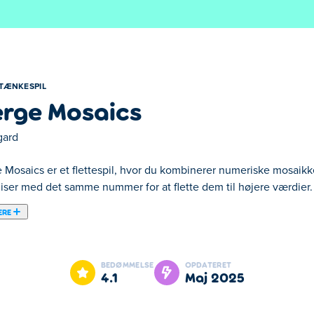
TÆNKESPIL
rge Mosaics
gard
Mosaics er et flettespil, hvor du kombinerer numeriske mosaikker 
fliser med det samme nummer for at flette dem til højere værdier
ERE
mbinerer numeriske mosaikker for at skabe større tal! Forbind tr
læg dine bevægelser strategisk, og brug spændende power-ups for at
BEDØMMELSE
OPDATERET
?
4.1
maj 2025
cs?