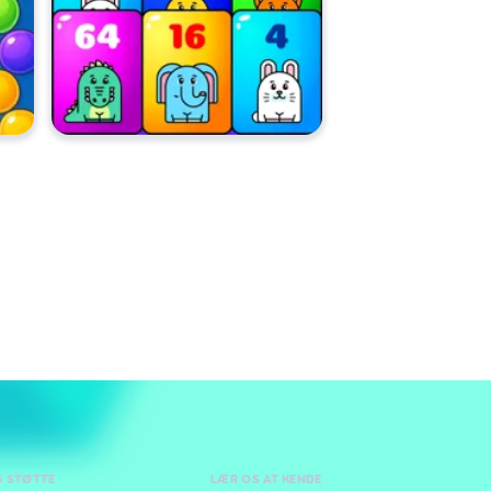
G STØTTE
LÆR OS AT KENDE