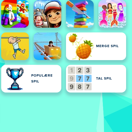
MERGE SPIL
POPULÆRE
TAL SPIL
SPIL