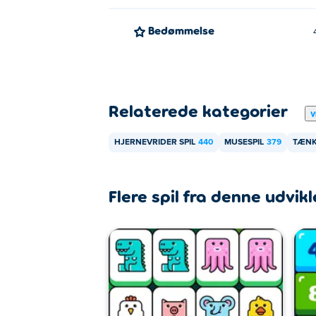
Bedømmelse
Relaterede kategorier
V
HJERNEVRIDER SPIL
440
MUSESPIL
379
TÆNK
Flere spil fra denne udvikl