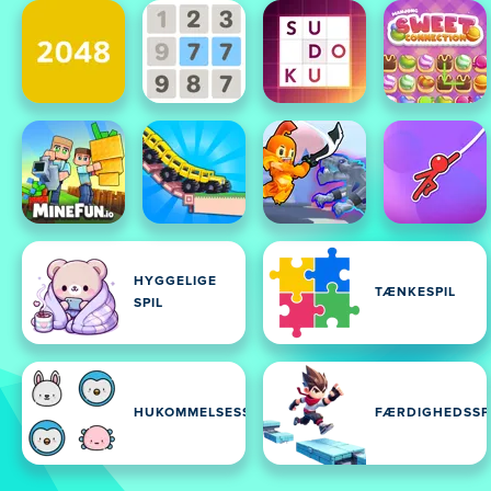
HYGGELIGE
TÆNKESPIL
SPIL
HUKOMMELSESSPIL
FÆRDIGHEDSSP