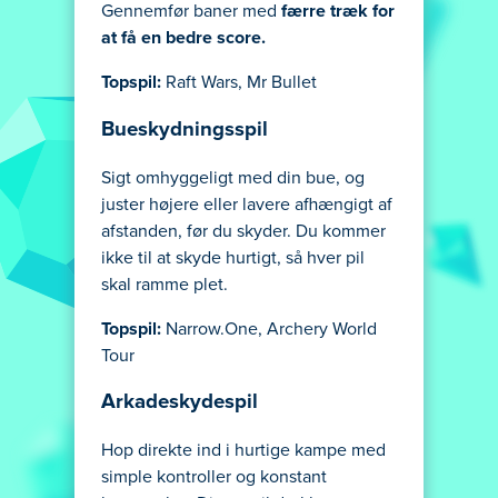
Gennemfør baner med
færre træk for
at få en bedre score.
Topspil:
Raft Wars, Mr Bullet
Bueskydningsspil
Sigt omhyggeligt med din bue, og
juster højere eller lavere afhængigt af
afstanden, før du skyder. Du kommer
ikke til at skyde hurtigt, så hver pil
skal ramme plet.
Topspil:
Narrow.One, Archery World
Tour
Arkadeskydespil
Hop direkte ind i hurtige kampe med
simple kontroller og konstant