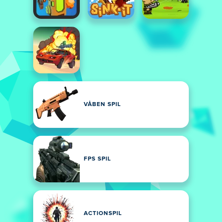
VÅBEN SPIL
FPS SPIL
ACTIONSPIL