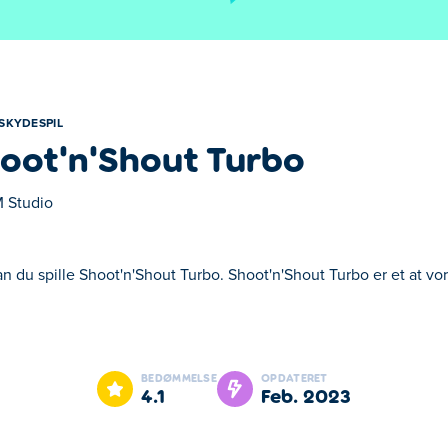
SKYDESPIL
oot'n'Shout Turbo
 Studio
n du spille Shoot'n'Shout Turbo. Shoot'n'Shout Turbo er et at vo
ot'n'Shout Turbo er et at vores udvalgte Skydespil.
BEDØMMELSE
OPDATERET
4.1
feb. 2023