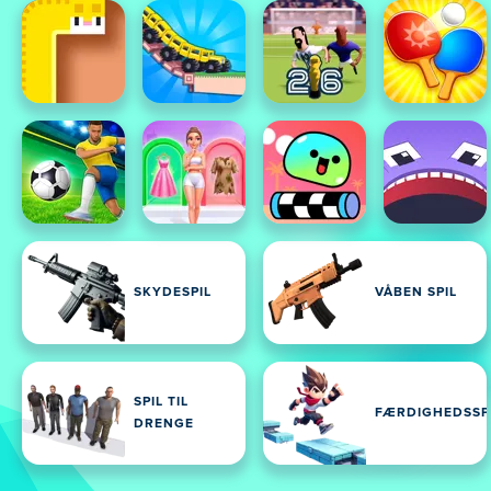
SKYDESPIL
VÅBEN SPIL
SPIL TIL
FÆRDIGHEDSSP
DRENGE