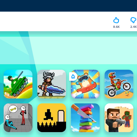
8.6K
2.4K