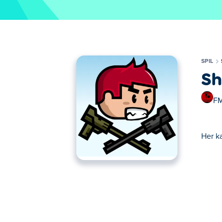
SPIL
Sh
FM
Her ka
Her kan du spille Shoot'n'Shout Turbo. Sho