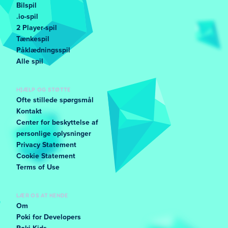
Bilspil
.io-spil
2 Player-spil
Tænkespil
Påklædningsspil
Alle spil
HJÆLP OG STØTTE
Ofte stillede spørgsmål
Kontakt
Center for beskyttelse af
personlige oplysninger
Privacy Statement
Cookie Statement
Terms of Use
LÆR OS AT KENDE
Om
Poki for Developers