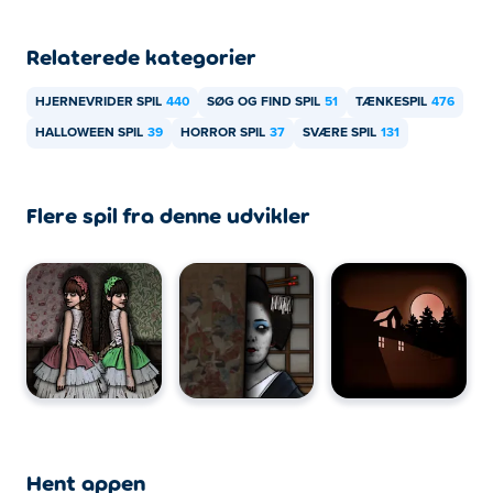
Relaterede kategorier
HJERNEVRIDER SPIL
440
SØG OG FIND SPIL
51
TÆNKESPIL
476
HALLOWEEN SPIL
39
HORROR SPIL
37
SVÆRE SPIL
131
Flere spil fra denne udvikler
Hent appen