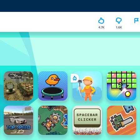
4.7K
1.6K