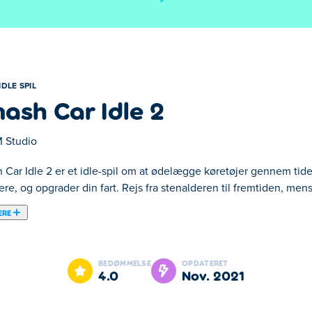
IDLE SPIL
ash Car Idle 2
 Studio
 Car Idle 2 er et idle-spil om at ødelægge køretøjer gennem tide
re, og opgrader din fart. Rejs fra stenalderen til fremtiden, men
ERE
ar Idle 2 er et at vores udvalgte Idle spil.
BEDØMMELSE
OPDATERET
4.0
nov. 2021