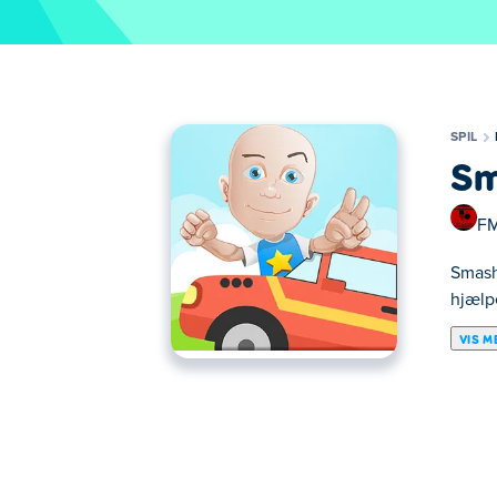
SPIL
Sm
FM
Smash
hjælpe
VIS M
Her kan du spille Smash Car Idle 2. Smash C