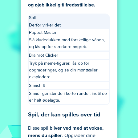
og øjeblikkelig tilfredsstillelse.
Spil
Derfor virker det
Puppet Master
Slå kludedukken med forskellige våben,
og lås op for stærkere angreb.
Brainrot Clicker
Tryk på meme-figurer, lås op for
opgraderinger, og se din mønttæller
eksplodere.
Smash It
Smadr genstande i korte runder, indtil de
er helt ødelagte.
Spil, der kan spilles over tid
Disse spil
bliver ved med at vokse,
mens du spiller
. Opgrader dine