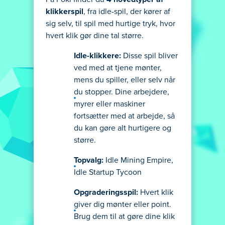
klikkerspil
, fra idle-spil, der kører af
sig selv, til spil med hurtige tryk, hvor
hvert klik gør dine tal større.
Idle-klikkere:
Disse spil bliver
ved med at tjene mønter,
mens du spiller, eller selv når
du stopper. Dine arbejdere,
myrer eller maskiner
fortsætter med at arbejde, så
du kan gøre alt hurtigere og
større.
Topvalg:
Idle Mining Empire,
Idle Startup Tycoon
Opgraderingsspil:
Hvert klik
giver dig mønter eller point.
Brug dem til at gøre dine klik