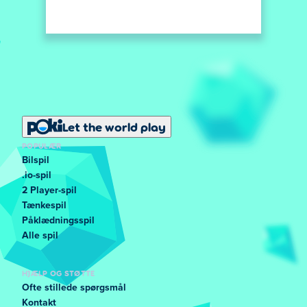
Let the world play
POPULÆR
Bilspil
.io-spil
2 Player-spil
Tænkespil
Påklædningsspil
Alle spil
HJÆLP OG STØTTE
Ofte stillede spørgsmål
Kontakt