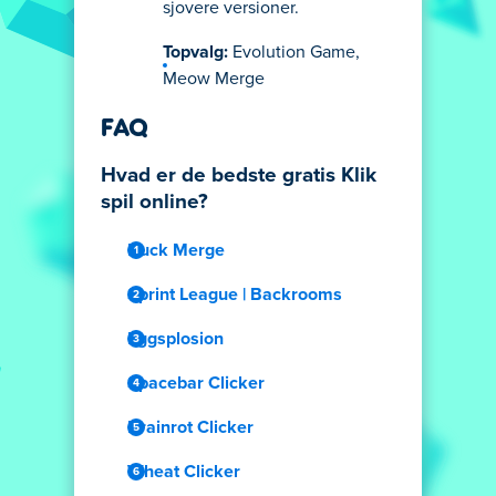
sjovere versioner.
Topvalg:
Evolution Game,
Meow Merge
FAQ
Hvad er de bedste gratis Klik
spil online?
Duck Merge
Sprint League | Backrooms
Eggsplosion
Spacebar Clicker
Brainrot Clicker
Wheat Clicker