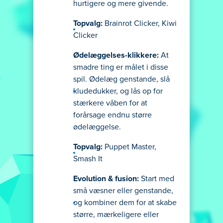
hurtigere og mere givende.
Topvalg:
Brainrot Clicker, Kiwi
Clicker
Ødelæggelses-klikkere:
At
smadre ting er målet i disse
spil. Ødelæg genstande, slå
kludedukker, og lås op for
stærkere våben for at
forårsage endnu større
ødelæggelse.
Topvalg:
Puppet Master,
Smash It
Evolution & fusion:
Start med
små væsner eller genstande,
og kombiner dem for at skabe
større, mærkeligere eller