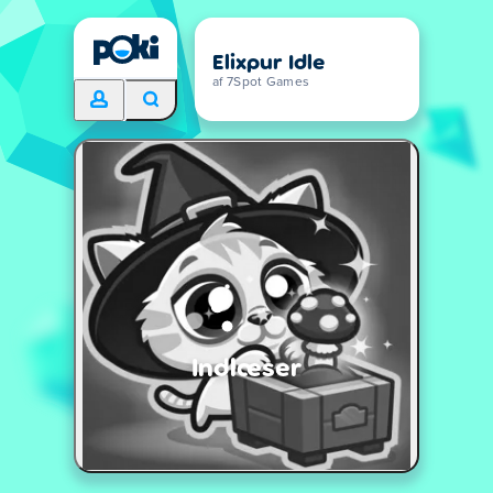
Elixpur Idle
af 7Spot Games
Indlæser