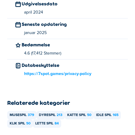
2
,
Duo Vikings
,
Duo Vikings 2
,
Duo Vikings 3
,
ZomboTag
,
Udgivelsesdato
ZOOM-BE
,
ZOOM-BE 2
,
ZOOM-BE 3
,
Truck Loader
,
Truck
april 2024
Loader 4
, og
Truck Loader 5
!
Seneste opdatering
Hvordan kan jeg spille Elixpur Idle gratis?
januar 2025
Du kan spille Elixpur Idle gratis på Poki.
Bedømmelse
4.6 (17,412 Stemmer)
Kan jeg spille Elixpur Idle på mobile enheder
og desktop?
Databeskyttelse
https://7spot.games/privacy-policy
Elixpur Idle kan afspilles på din computer og mobile
enheder som telefoner og tablets.
Relaterede kategorier
MUSESPIL
379
DYRESPIL
213
KATTE SPIL
50
IDLE SPIL
165
KLIK SPIL
50
LETTE SPIL
84