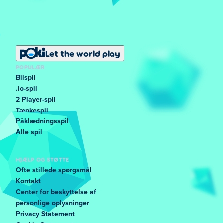
Let the world play
POPULÆR
Bilspil
.io-spil
2 Player-spil
Tænkespil
Påklædningsspil
Alle spil
HJÆLP OG STØTTE
Ofte stillede spørgsmål
Kontakt
Center for beskyttelse af
personlige oplysninger
Privacy Statement