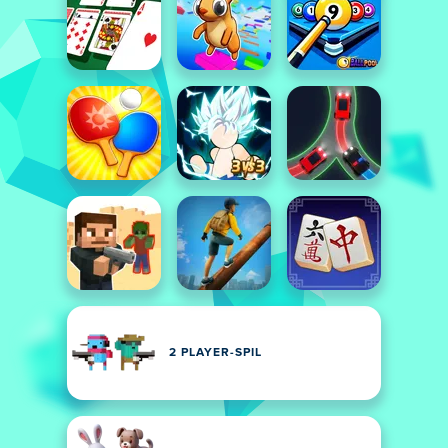
2 PLAYER-SPIL