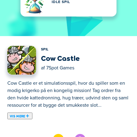
IDLE SPIL
SPIL
Cow Castle
af
7Spot Games
Cow Castle er et simulationsspil, hvor du spiller som en
modig krigerko på en kongelig mission! Tag ordrer fra
den hvide kattedronning, hug træer, udvind sten og saml
ressourcer for at bygge det smukkeste slot...
VIS MERE
Cow Castle er et simulationsspil, hvor du spiller som en
modig krigerko på en kongelig mission! Tag ordrer fra