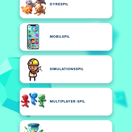
DYRESPIL
MOBILSPIL
SIMULATIONSSPIL
MULTIPLAYER-SPIL