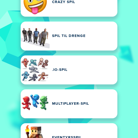
CRAZY SPIL
SPIL TIL DRENGE
.IO-SPIL
MULTIPLAYER-SPIL
EVENTYRSSPIL