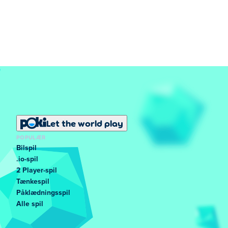
Let the world play
POPULÆR
Bilspil
.io-spil
2 Player-spil
Tænkespil
Påklædningsspil
Alle spil