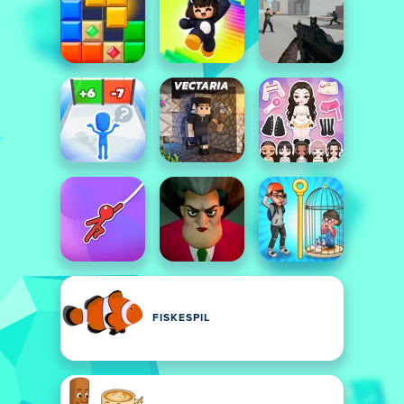
FISKESPIL