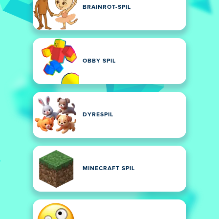
BRAINROT-SPIL
OBBY SPIL
DYRESPIL
MINECRAFT SPIL