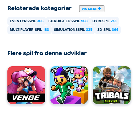
Relaterede kategorier
VIS MERE
EVENTYRSSPIL
306
FÆRDIGHEDSSPIL
508
DYRESPIL
213
MULTIPLAYER-SPIL
183
SIMULATIONSSPIL
335
3D-SPIL
364
Flere spil fra denne udvikler