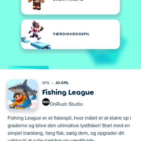
FÆRDIGHEDSSPIL
SPIL
.IO-SPIL
Fishing League
OnRush Studio
Fishing League er et fiskespil, hvor målet er at klatre op i
graderne og blive den ultimative lystfisker! Start med en
simpel træstang, fang fisk, sælg dem, og opgrader dit
udstyr til at rulle sjældne og værdifulde...