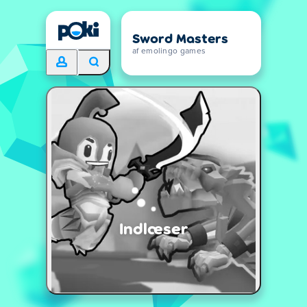
Sword Masters
af emolingo games
Indlæser