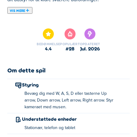
VIS MERE
Sword Masters er et online eventyrspil, der sætter dig ind
i en søgen efter at blive den stærkeste sværdmester!
Startende med intet andet end din bare hånd, har du til
opgave at dræbe monstre for at hjælpe landsbyboere. I
BEDØMMELSE
POPULÆRT
OPDATERET
kamp kan du samle mønter og en række forskellige
4.4
#28
jul. 2026
våben. Brug din indtjening til at forbedre dit udstyr og
udruge æg, hvilket kan give legendariske kæledyr! Hæv
dine sværd i niveau ved at gå gennem forskellige
Om dette spil
verdener og kæmpe med forskellige fjender. Er du klar til
at blive den største kriger nogensinde?
Styring
Bevæg dig med W, A, S, D eller tasterne Up
Hvordan spiller man Sword Masters?
arrow, Down arrow, Left arrow, Right arrow. Styr
kameraet med musen.
Flyt: WASD eller piletaster
Understøttede enheder
Kamera: mus
Stationær, telefon og tablet
Hvem skabte Sword Masters?