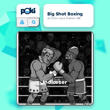
Big Shot Boxing
af Colin Lane Games AB
Indlæser