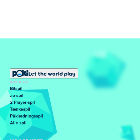
Let the world play
POPULÆR
Bilspil
.io-spil
2 Player-spil
Tænkespil
Påklædningsspil
Alle spil