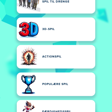
SPIL TIL DRENGE
3D-SPIL
ACTIONSPIL
POPULÆRE SPIL
FÆRDIGHEDSSPIL