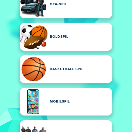
GTA-SPIL
BOLDSPIL
BASKETBALL SPIL
MOBILSPIL