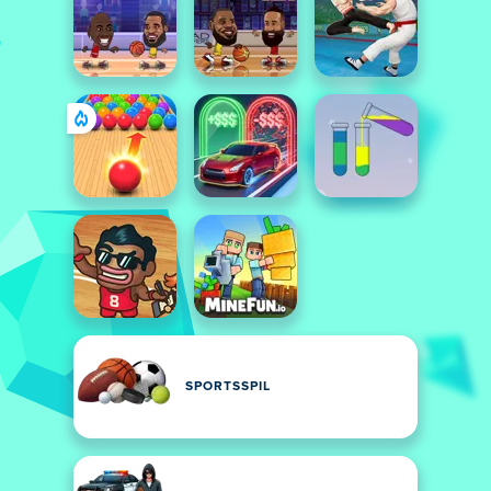
SPORTSSPIL