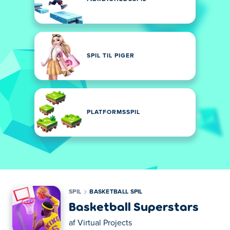
SPIL TIL PIGER
PLATFORMSSPIL
SPIL
BASKETBALL SPIL
Basketball Superstars
af
Virtual Projects