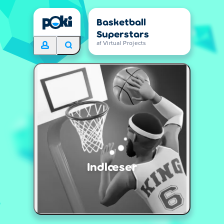
Basketball
Superstars
af Virtual Projects
Indlæser