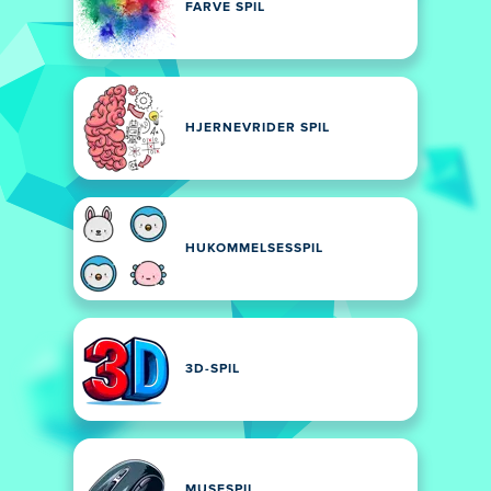
FARVE SPIL
HJERNEVRIDER SPIL
HUKOMMELSESSPIL
3D-SPIL
MUSESPIL