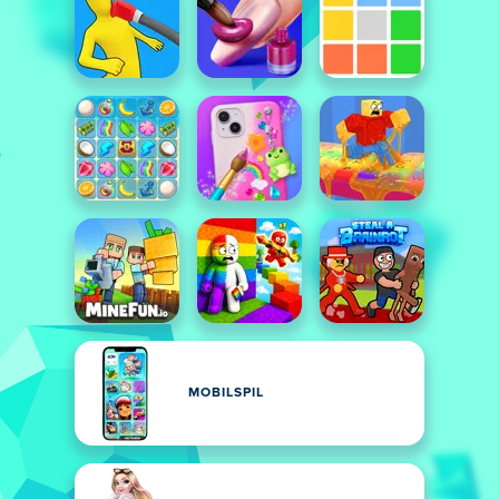
MOBILSPIL