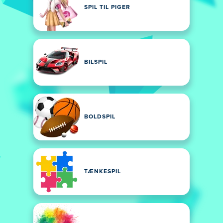
SPIL TIL PIGER
BILSPIL
BOLDSPIL
TÆNKESPIL