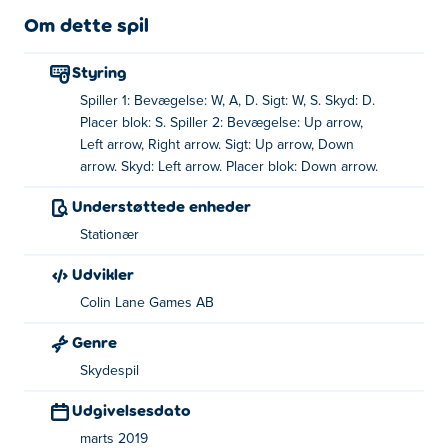
Om dette spil
Styring
Spiller 1: Bevægelse: W, A, D. Sigt: W, S. Skyd: D.
Placer blok: S. Spiller 2: Bevægelse: Up arrow,
Left arrow, Right arrow. Sigt: Up arrow, Down
arrow. Skyd: Left arrow. Placer blok: Down arrow.
Understøttede enheder
Stationær
Udvikler
Colin Lane Games AB
Genre
Skydespil
Udgivelsesdato
marts 2019