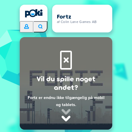
Fortz
af Colin Lane Games AB
Vil du spille noget
andet?
Fortz er endnu ikke tilgængelig på mobil
og tablets.