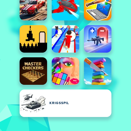
KRIGSSPIL