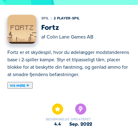
SPIL
2 PLAYER-SPIL
Fortz
af
Colin Lane Games AB
Fortz er et skydespil, hvor du ødelægger modstanderens
base i 2-spiller kampe. Styr et tilpasseligt tårn, placer
blokke for at beskytte din fæstning, og genlad ammo for
at smadre fjendens befæstninger.
VIS MERE
Her kan du spille Fortz. Fortz er et at vores udvalgte 2
Player-spil.
BEDØMMELSE
OPDATERET
4.4
sep. 2022