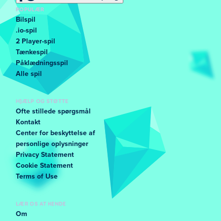
POPULÆR
Bilspil
.io-spil
2 Player-spil
Tænkespil
Påklædningsspil
Alle spil
HJÆLP OG STØTTE
Ofte stillede spørgsmål
Kontakt
Center for beskyttelse af
personlige oplysninger
Privacy Statement
Cookie Statement
Terms of Use
LÆR OS AT KENDE
Om