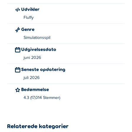
at bevæge dig.
Udvikler
Fluffy
Hvem skabte Punch Master?
Genre
Punch Master er skabt af Fluffy. Spil deres andre spil på
Simulationsspil
Poki:
Knockout Penguins
!
Udgivelsesdato
Hvordan kan jeg spille Punch Master gratis?
juni 2026
Du kan spille Punch Master gratis på Poki.
Seneste opdatering
Kan jeg spille Punch Master på mobile enheder
juli 2026
og computere?
Bedømmelse
Punch Master kan spilles på din computer og mobile
4.3 (17,014 Stemmer)
enheder som telefoner og tablets.
Relaterede kategorier