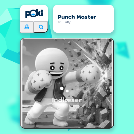
Punch Master
af Fluffy
Indlæser