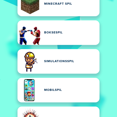
MINECRAFT SPIL
BOKSESPIL
SIMULATIONSSPIL
MOBILSPIL