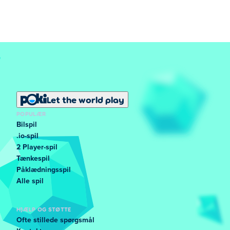
Let the world play
POPULÆR
Bilspil
.io-spil
2 Player-spil
Tænkespil
Påklædningsspil
Alle spil
HJÆLP OG STØTTE
Ofte stillede spørgsmål