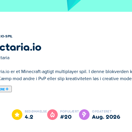
.IO-SPIL
ctaria.io
taria
ia.io er et Minecraft-agtigt multiplayer spil. I denne blokverden
Kæmp mod andre i PvP eller slip kreativiteten løs i creative mode
ERE
rspil, men fuldstændig multiplayer! Start din rejse med en af fire
 begynde at spille! Der er tre hovedspiltilstande at vælge imellem:
BEDØMMELSE
POPULÆRT
OPDATERET
spillere på afstand og blive stærkere, en anden overlevelsestilst
4.2
#20
aug. 2026
eressant , og endelig en kreativ tilstand, hvor du kan lade din fa
r at vælge imellem, når du spiller Vectaria.io, hvor vil du star