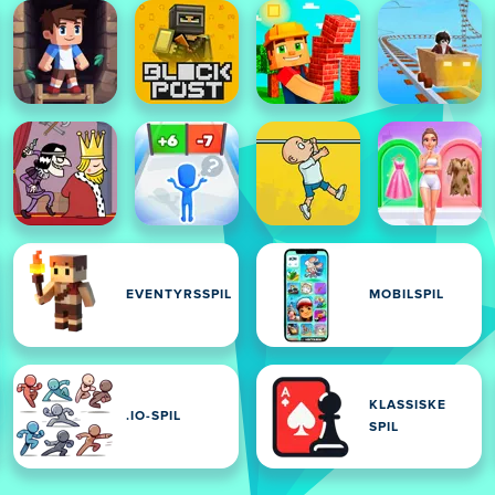
EVENTYRSSPIL
MOBILSPIL
KLASSISKE
.IO-SPIL
SPIL