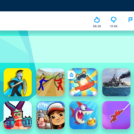
58.2K
13.6K