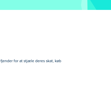
fjender for at stjæle deres skat, køb
 rejse! Har du nogensinde drømt om at være
 en kanon, kæmp mod dine fjender, og kræve
banditter til at slutte sig til dit