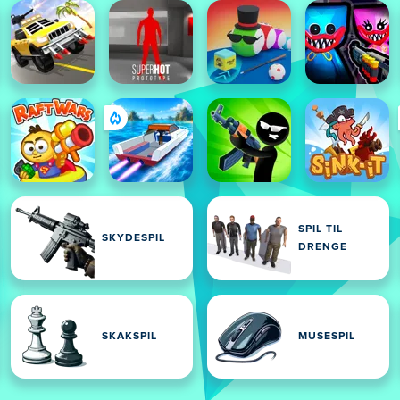
SPIL TIL
SKYDESPIL
DRENGE
SKAKSPIL
MUSESPIL