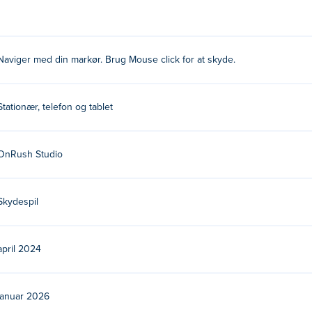
r at skyde.
Naviger med din markør. Brug Mouse click for at skyde.
res andre spil på Poki:
Tribals.io
,
Venge.io
,
Arcane Archer
,
Jungl
Stationær, telefon og tablet
tis?
OnRush Studio
 enheder og desktop?
Skydespil
 mobile enheder som telefoner og tablets.
april 2024
januar 2026