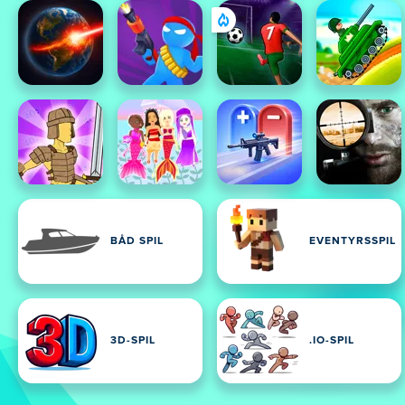
BÅD SPIL
EVENTYRSSPIL
3D-SPIL
.IO-SPIL