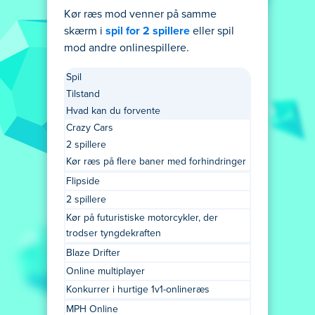
Kør ræs mod venner på samme
skærm i
spil for 2 spillere
eller spil
mod andre onlinespillere.
Spil
Tilstand
Hvad kan du forvente
Crazy Cars
2 spillere
Kør ræs på flere baner med forhindringer
Flipside
2 spillere
Kør på futuristiske motorcykler, der
trodser tyngdekraften
Blaze Drifter
Online multiplayer
Konkurrer i hurtige 1v1-onlineræs
MPH Online