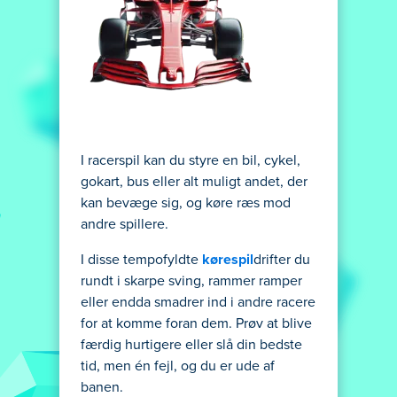
I racerspil kan du styre en bil, cykel,
gokart, bus eller alt muligt andet, der
kan bevæge sig, og køre ræs mod
andre spillere.
I disse tempofyldte
kørespil
drifter du
rundt i skarpe sving, rammer ramper
eller endda smadrer ind i andre racere
for at komme foran dem. Prøv at blive
færdig hurtigere eller slå din bedste
tid, men én fejl, og du er ude af
banen.