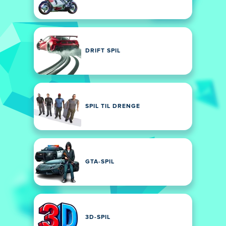
DRIFT SPIL
SPIL TIL DRENGE
GTA-SPIL
3D-SPIL