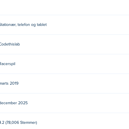
Stationær, telefon og tablet
Codethislab
Racerspil
marts 2019
december 2025
4.2 (78,006 Stemmer)