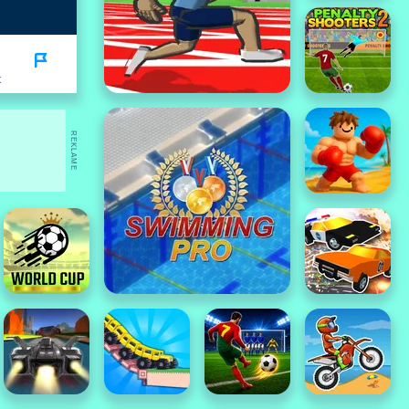
K
REKLAME