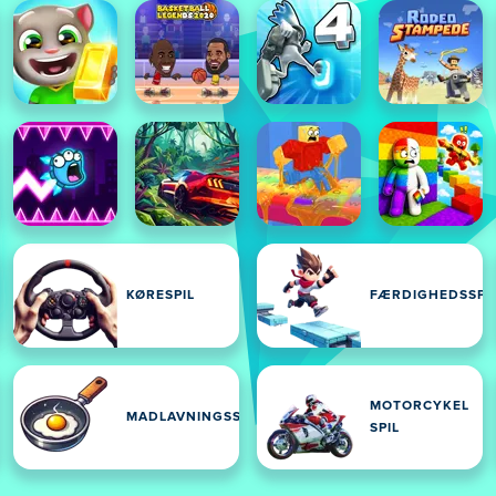
KØRESPIL
FÆRDIGHEDSSPI
MOTORCYKEL
MADLAVNINGSSPIL
SPIL