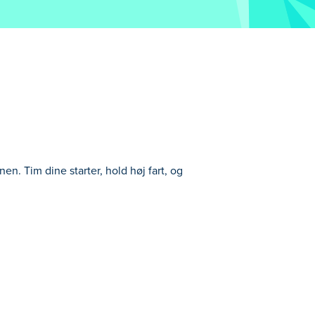
en. Tim dine starter, hold høj fart, og